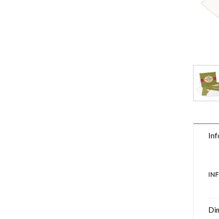
Inf
IN
Di