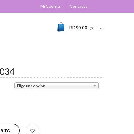
Mi Cuenta
Contacto
RD$
0.00
(0 items)
034
Elige una opción
RRITO