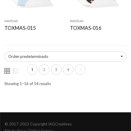
NAVIDAD
NAVIDAD
TOXMAS-015
TOXMAS-016
Orden predeterminado
1
2
3
4
Showing 1–16 of 54 results
© 2017-2022 Copyright IAGCreatives.
Site by
Proxy Digital Agency
.