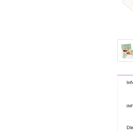
Inf
IN
Di