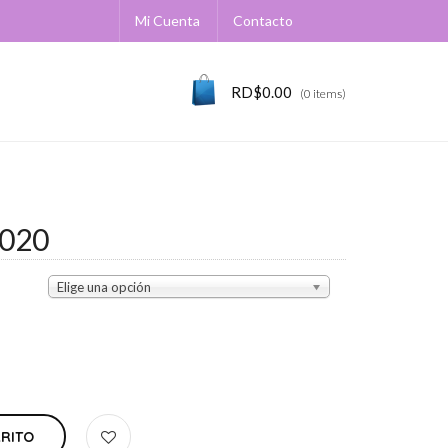
Mi Cuenta
Contacto
RD$
0.00
(0 items)
020
Elige una opción
RRITO