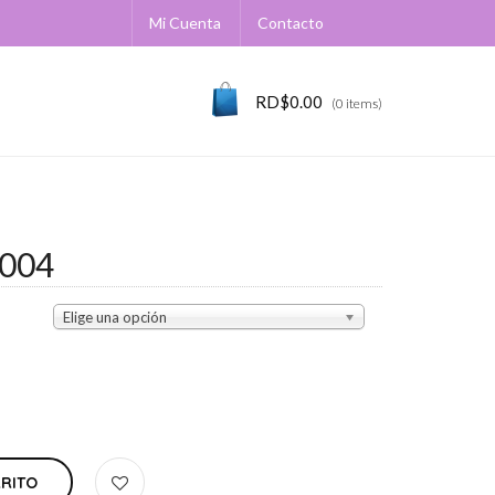
Mi Cuenta
Contacto
RD$
0.00
(0 items)
004
Elige una opción
RRITO