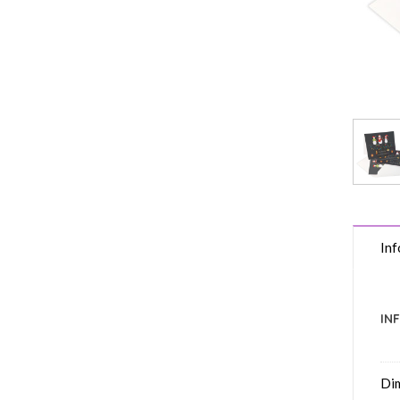
Inf
IN
Di