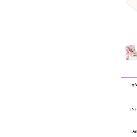
Inf
IN
Di