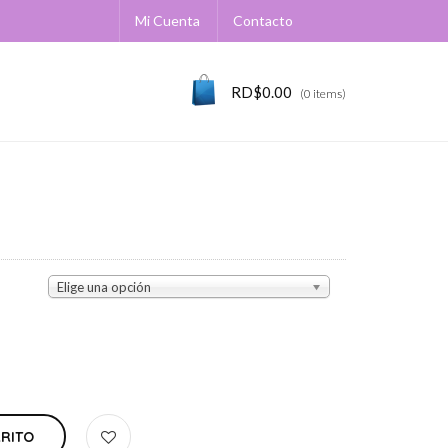
Mi Cuenta
Contacto
RD$
0.00
(0 items)
Elige una opción
RRITO