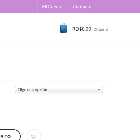
Mi Cuenta
Contacto
RD$
0.00
(0 items)
Elige una opción
RRITO