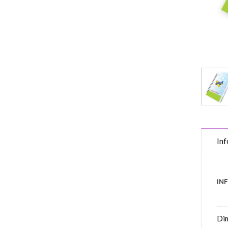
Inf
IN
Di