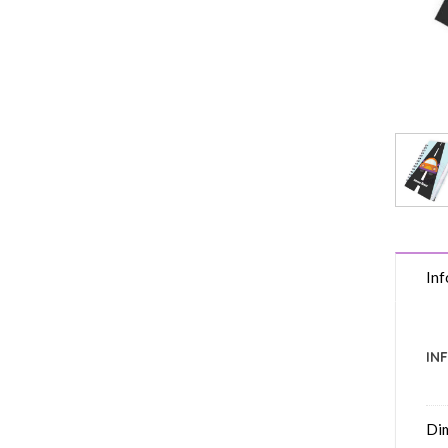
Inf
IN
Di