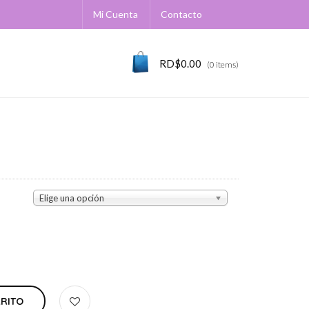
Mi Cuenta
Contacto
RD$
0.00
(0 items)
Elige una opción
RRITO