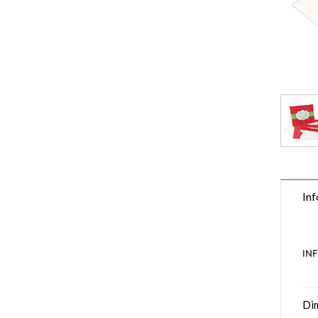
Inf
IN
Di