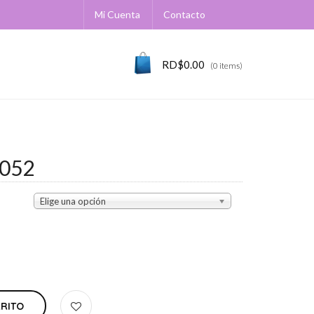
Mi Cuenta
Contacto
RD$
0.00
(0 items)
052
Elige una opción
RRITO