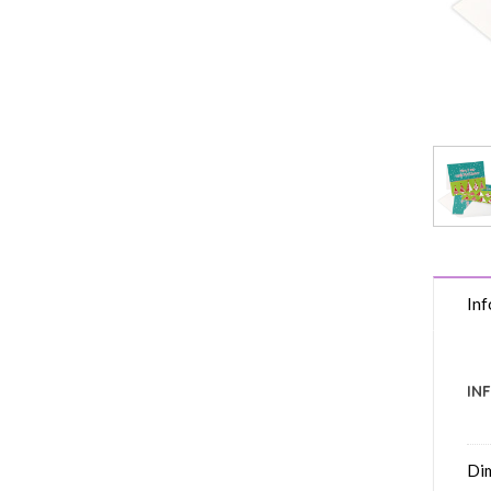
Inf
IN
Di