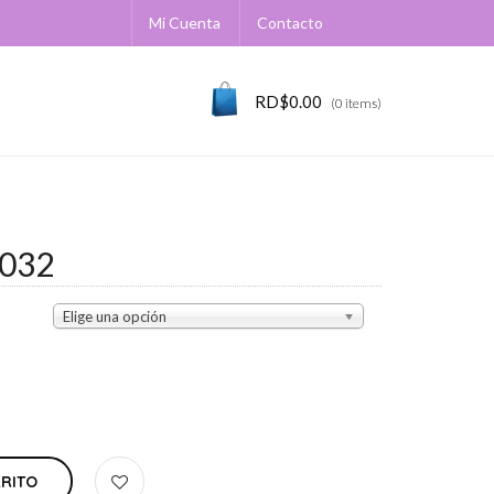
Mi Cuenta
Contacto
RD$
0.00
(0 items)
032
Elige una opción
RRITO