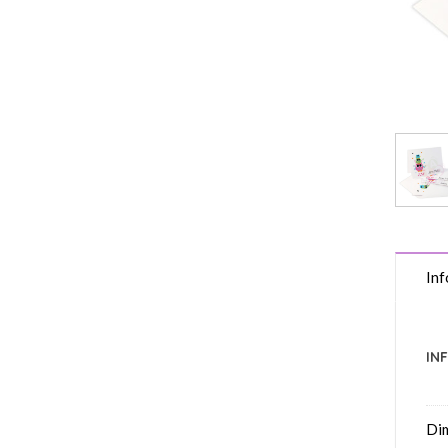
Inf
IN
Di