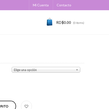
Mi Cuenta
Contacto
RD$
0.00
(0 items)
Elige una opción
RRITO