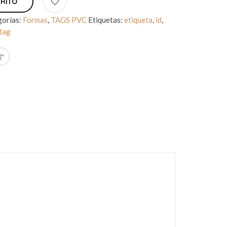
RRITO
gorías:
Formas
,
TAGS PVC
Etiquetas:
etiqueta
,
id
,
tag