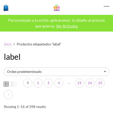
Personalízalo a tu estilo, aplicaremos tu diseño al artículo
que quieras.
Ver Artículos
Inicio
Productos etiquetados “label”
label
Orden predeterminado
…
1
2
3
4
23
24
25
Showing 1–16 of 398 results