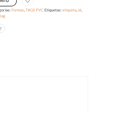
RRITO
gorías:
Formas
,
TAGS PVC
Etiquetas:
etiqueta
,
id
,
tag