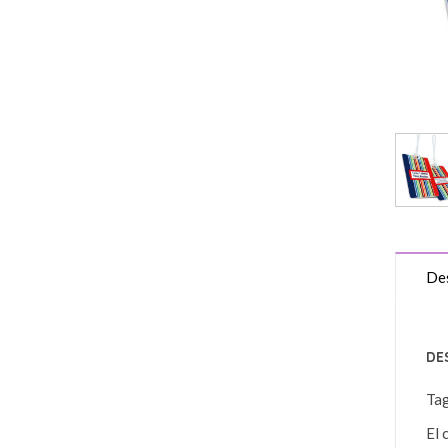
Des
DE
Ta
El 