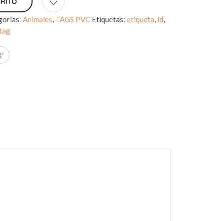
RRITO
gorías:
Animales
,
TAGS PVC
Etiquetas:
etiqueta
,
id
,
tag