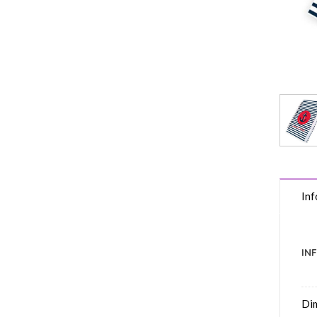
Inf
IN
Di