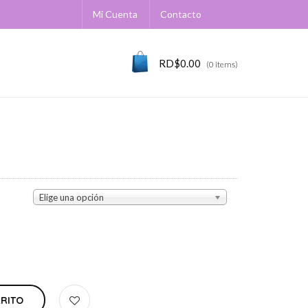
Mi Cuenta
Contacto
RD$
0.00
(0 items)
Elige una opción
RRITO