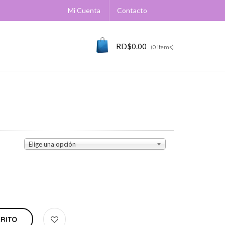
Mi Cuenta
Contacto
RD$
0.00
(0 items)
Elige una opción
RRITO