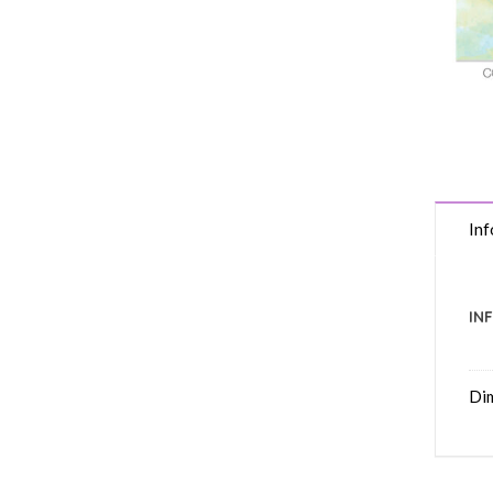
Inf
IN
Di