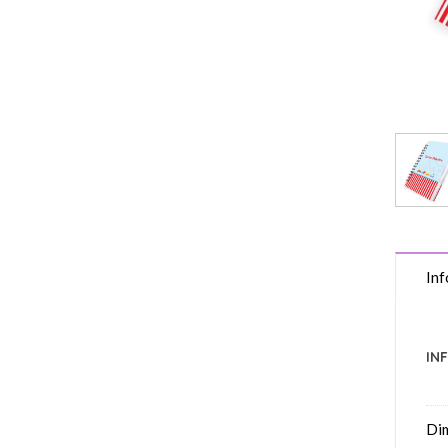
Inf
IN
Di