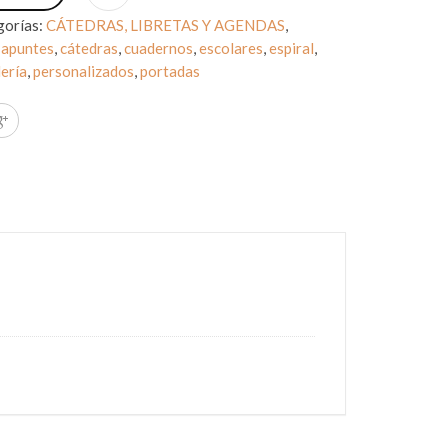
gorías:
CÁTEDRAS, LIBRETAS Y AGENDAS
,
:
apuntes
,
cátedras
,
cuadernos
,
escolares
,
espiral
,
ería
,
personalizados
,
portadas