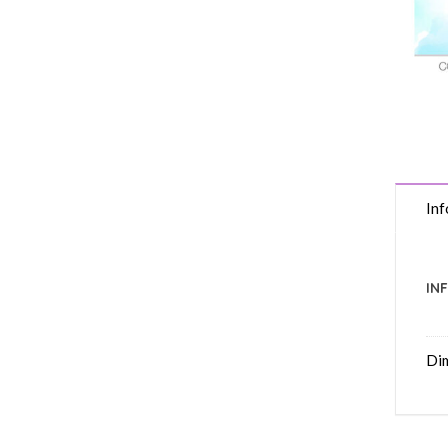
Inf
IN
Di