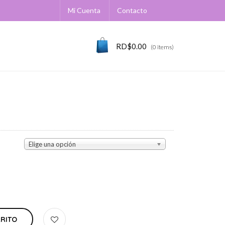
Mi Cuenta
Contacto
RD$
0.00
(0 items)
Elige una opción
RRITO