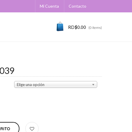
Mi Cuenta
Contacto
RD$
0.00
(0 items)
039
Elige una opción
RRITO