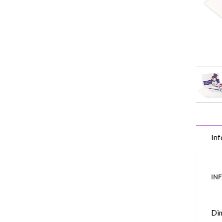
Inf
IN
Di