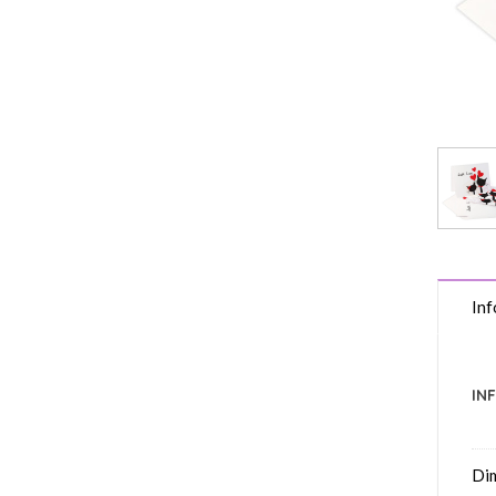
Inf
IN
Di