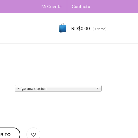
Mi Cuenta
Contacto
RD$
0.00
(0 items)
6
Elige una opción
RRITO