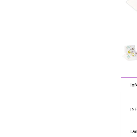
Inf
IN
Di