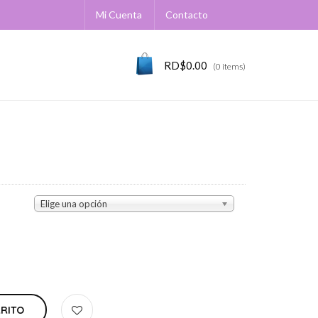
Mi Cuenta
Contacto
RD$
0.00
(0 items)
Elige una opción
RRITO