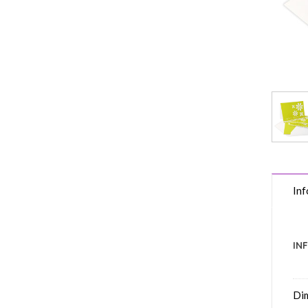
Inf
IN
Di