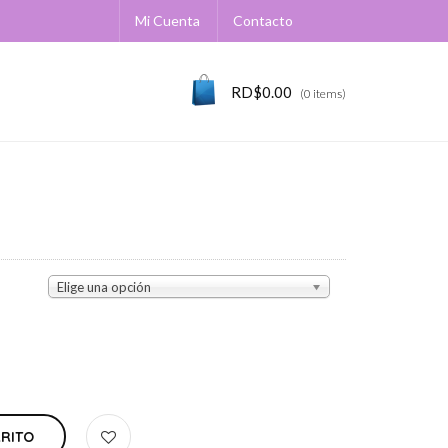
Mi Cuenta
Contacto
RD$
0.00
(0 items)
Elige una opción
RRITO