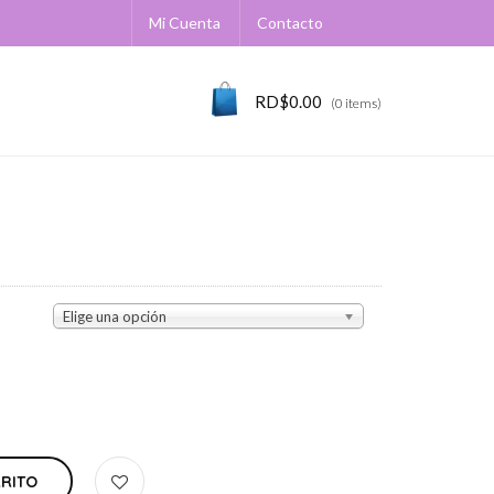
Mi Cuenta
Contacto
RD$
0.00
(0 items)
Elige una opción
RRITO