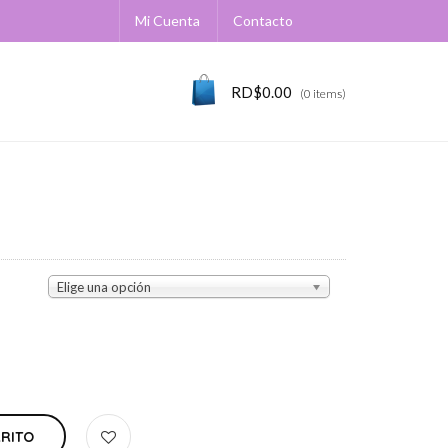
Mi Cuenta
Contacto
RD$
0.00
(0 items)
Elige una opción
RRITO