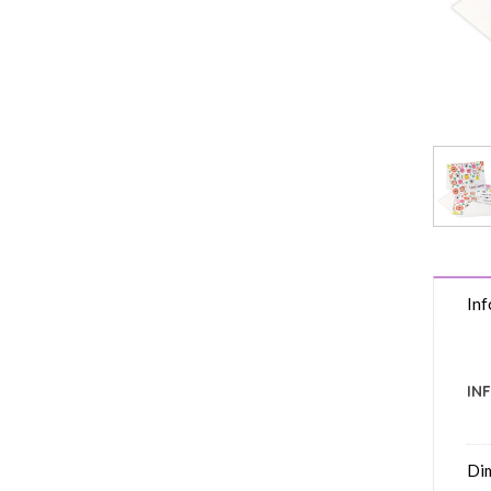
Inf
IN
Di