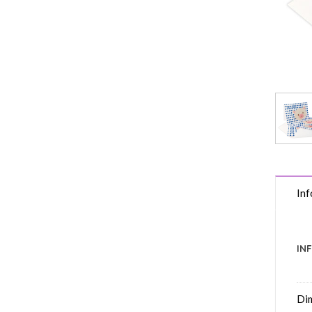
Inf
IN
Di