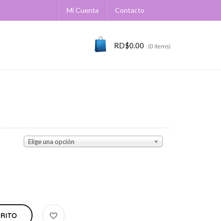
Mi Cuenta
Contacto
RD$
0.00
(0 items)
Elige una opción
RRITO