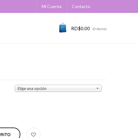
Mi Cuenta
Contacto
RD$
0.00
(0 items)
Elige una opción
RRITO