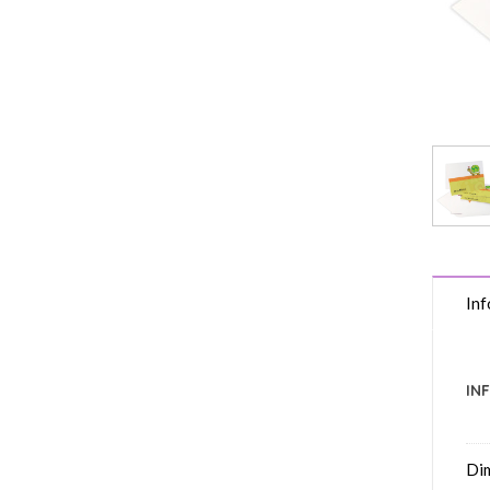
Inf
IN
Di