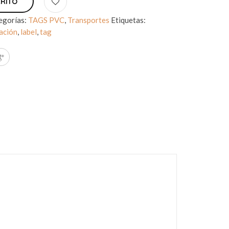
RRITO
egorías:
TAGS PVC
,
Transportes
Etiquetas:
cación
,
label
,
tag