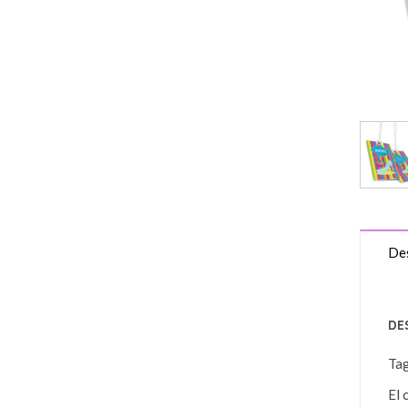
Des
DE
Ta
El 