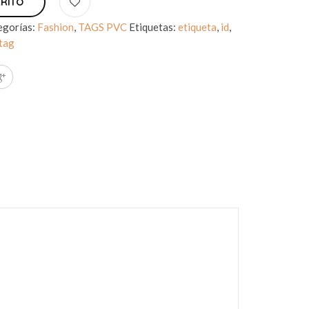
RRITO
egorías:
Fashion
,
TAGS PVC
Etiquetas:
etiqueta
,
id
,
tag