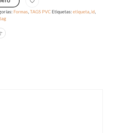
RRITO
gorías:
Formas
,
TAGS PVC
Etiquetas:
etiqueta
,
id
,
tag