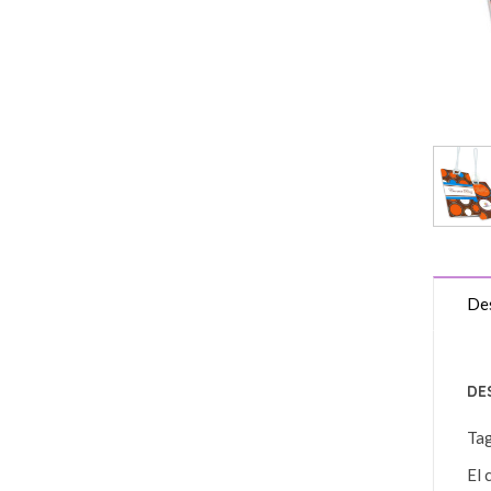
Des
DE
Ta
El 