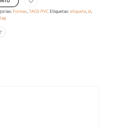
RRITO
gorías:
Formas
,
TAGS PVC
Etiquetas:
etiqueta
,
id
,
tag