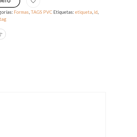
RRITO
gorías:
Formas
,
TAGS PVC
Etiquetas:
etiqueta
,
id
,
tag