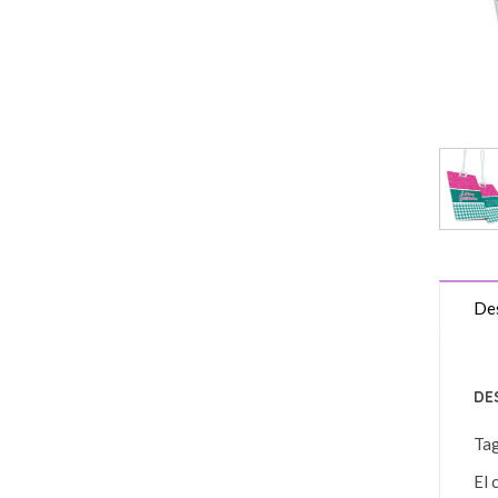
Des
DE
Ta
El 