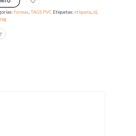
RRITO
gorías:
Formas
,
TAGS PVC
Etiquetas:
etiqueta
,
id
,
tag