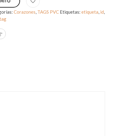
RRITO
gorías:
Corazones
,
TAGS PVC
Etiquetas:
etiqueta
,
id
,
tag