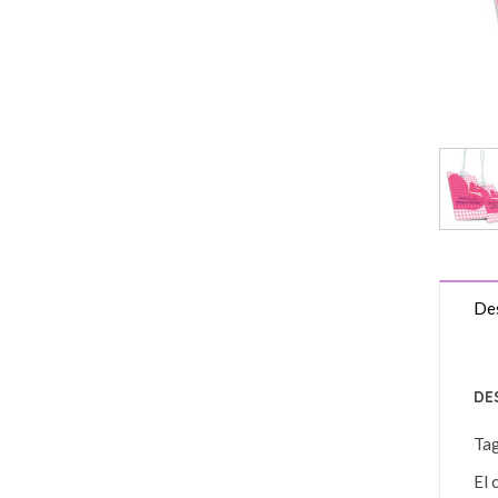
Des
DE
Ta
El 