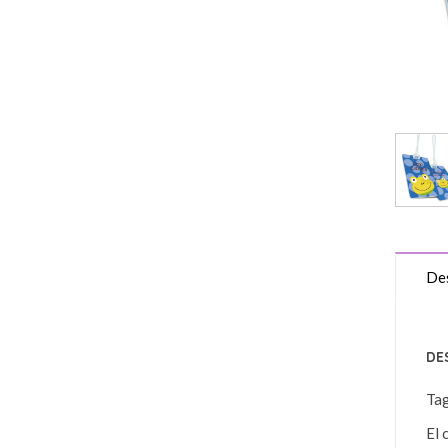
Des
DE
Ta
El 