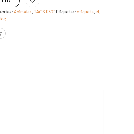
RRITO
gorías:
Animales
,
TAGS PVC
Etiquetas:
etiqueta
,
id
,
tag