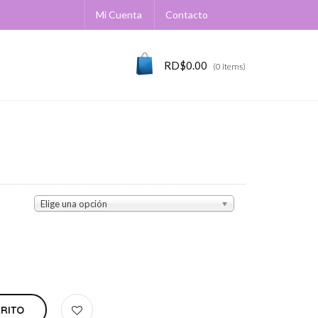
Mi Cuenta
Contacto
RD$
0.00
(0 items)
Elige una opción
RRITO