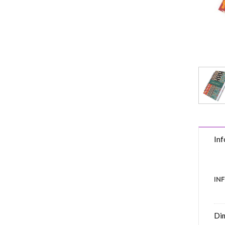
Inf
IN
Di