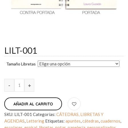
LILT-001
Tamaño Libretas
AÑADIR AL CARRITO
SKU:
LILT-001
Categorías:
CÁTEDRAS, LIBRETAS Y
AGENDAS
,
Lettering
Etiquetas:
apuntes
,
cátedras
,
cuadernos
,
escolares
,
espiral
,
libretas
,
notas
,
papelería
,
personalizados
,