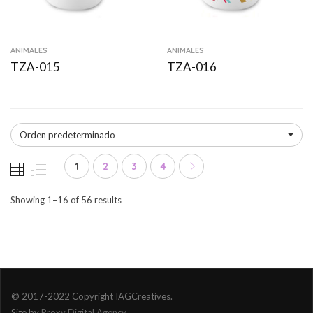
ANIMALES
ANIMALES
TZA-015
TZA-016
Orden predeterminado
1
2
3
4
Showing 1–16 of 56 results
© 2017-2022 Copyright IAGCreatives.
Site by
Proxy Digital Agency
.