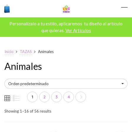
Personalízalo a tu estilo, aplicaremos tu diseño al artículo
que quieras.
Ver Artículos
Inicio
TAZAS
Animales
Animales
Orden predeterminado
1
2
3
4
Showing 1–16 of 56 results