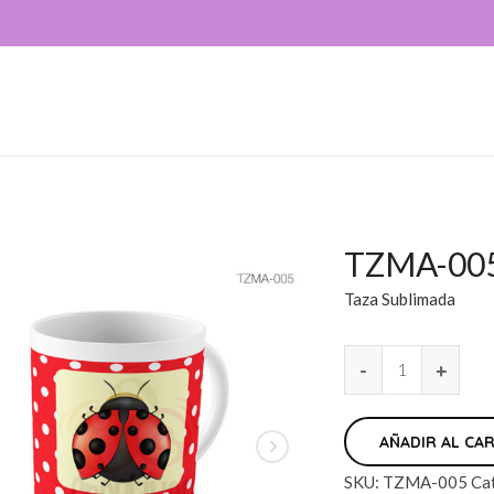
TZMA-00
Taza Sublimada
AÑADIR AL CA
SKU:
TZMA-005
Ca