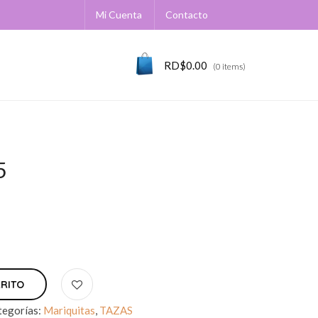
Mi Cuenta
Contacto
RD$
0.00
(0 items)
5
RRITO
tegorías:
Mariquitas
,
TAZAS