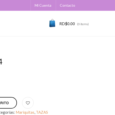
Mi Cuenta
Contacto
RD$
0.00
(0 items)
4
RRITO
tegorías:
Mariquitas
,
TAZAS