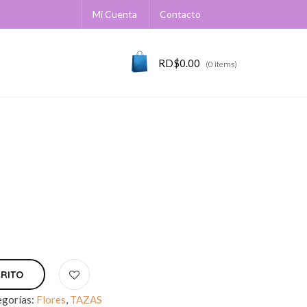
Mi Cuenta
Contacto
RD$
0.00
(0 items)
RRITO
egorías:
Flores
,
TAZAS