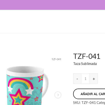
TZF-041
Taza Sublimada
AÑADIR AL CA
SKU:
TZF-041
Cate