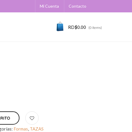
Mi Cuenta
Contacto
RD$
0.00
(0 items)
RRITO
gorías:
Formas
,
TAZAS