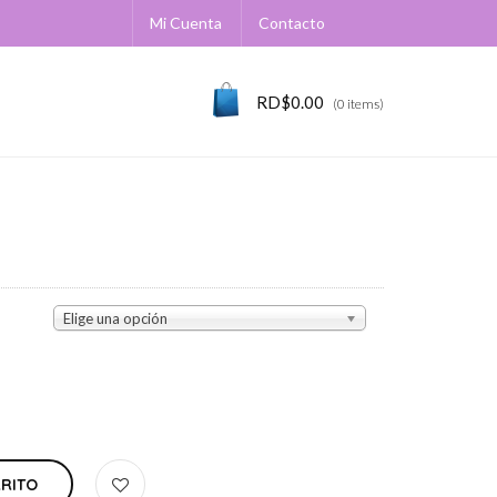
Mi Cuenta
Contacto
RD$
0.00
(0 items)
Elige una opción
RRITO