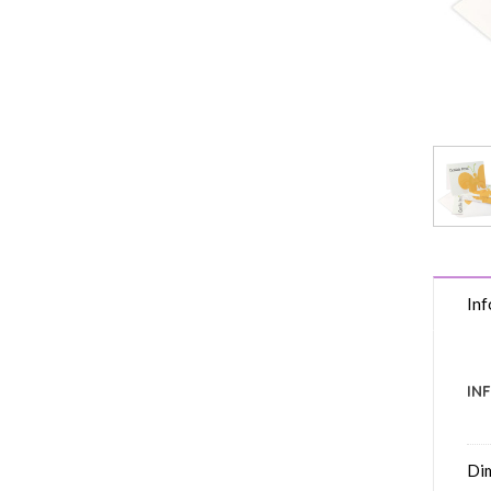
Inf
IN
Di