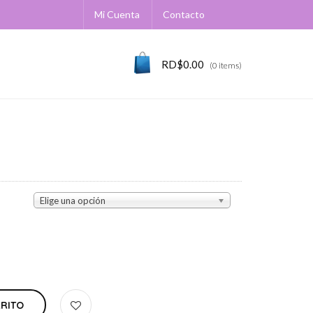
Mi Cuenta
Contacto
RD$
0.00
(0 items)
Elige una opción
RRITO