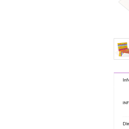
Inf
IN
Di