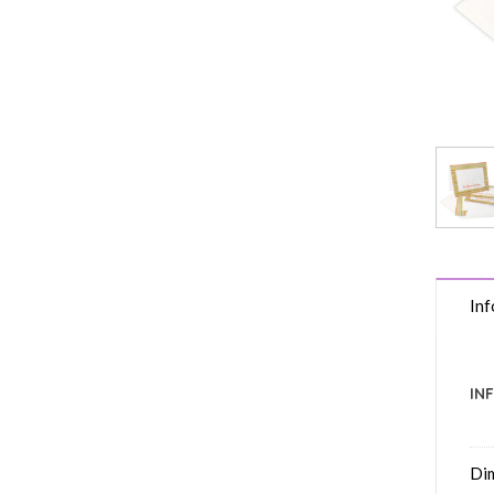
Inf
IN
Di