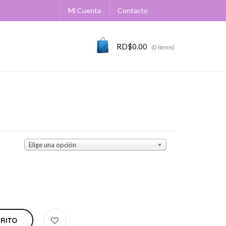
Mi Cuenta
Contacto
RD$
0.00
(0 items)
Elige una opción
RRITO