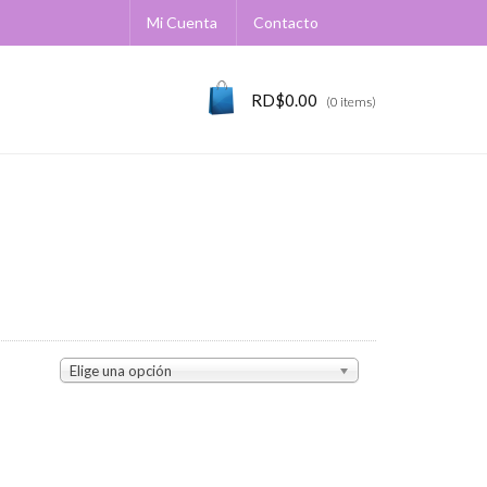
Mi Cuenta
Contacto
RD$
0.00
(0 items)
Elige una opción