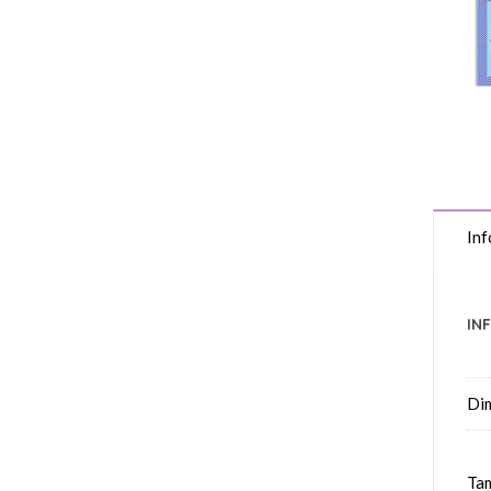
Inf
IN
Di
Tam