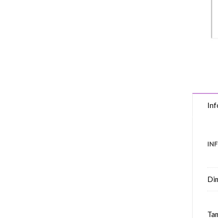
Inf
IN
Di
Tam