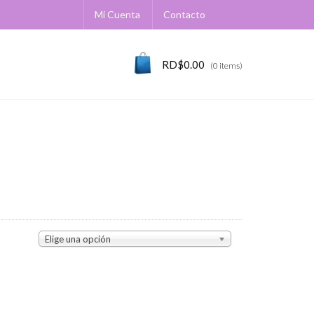
Mi Cuenta
Contacto
RD$
0.00
(0 items)
Elige una opción