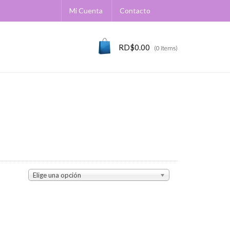
Mi Cuenta
Contacto
RD$
0.00
(0 items)
Elige una opción