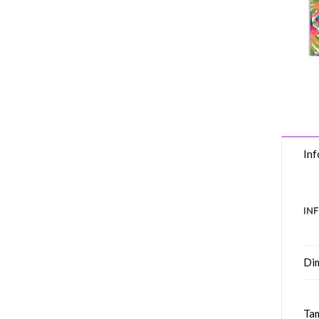
Inf
IN
Di
Tam