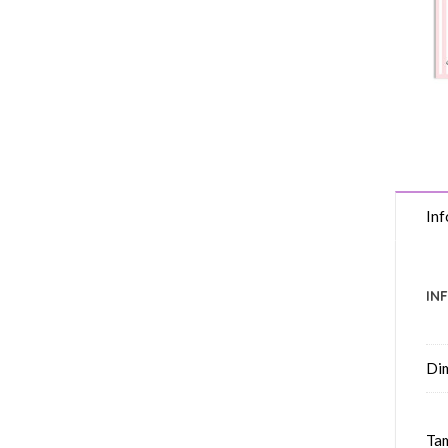
Inf
IN
Di
Tam