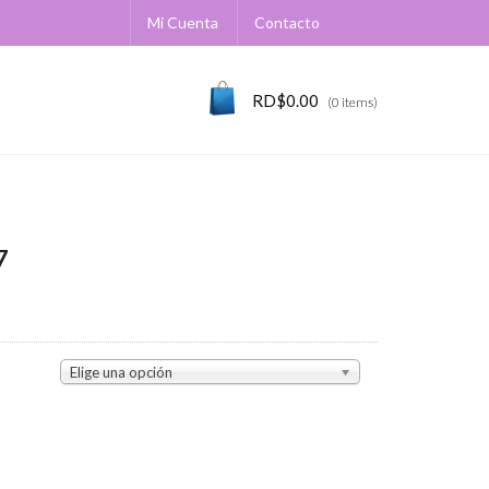
Mi Cuenta
Contacto
RD$
0.00
(0 items)
7
Elige una opción