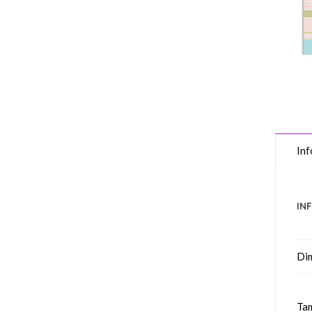
Inf
IN
Di
Tam