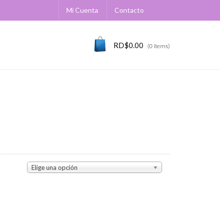
Mi Cuenta
Contacto
RD$
0.00
(0 items)
Elige una opción