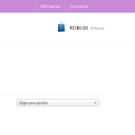
Mi Cuenta
Contacto
RD$
0.00
(0 items)
Elige una opción