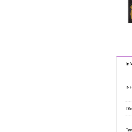
Inf
IN
Di
Tam